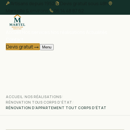
Artisans depuis 1952
Devis gratuit sous 48h
Marseille & environs
06 14 48 87 62
Accueil
Nos services
Nos réalisations
Actualités
Contact
Devis gratuit
Menu
ACCUEIL
/
NOS RÉALISATIONS
/
RÉNOVATION TOUS CORPS D'ÉTAT
/
RÉNOVATION D'APPARTEMENT TOUT CORPS D'ÉTAT