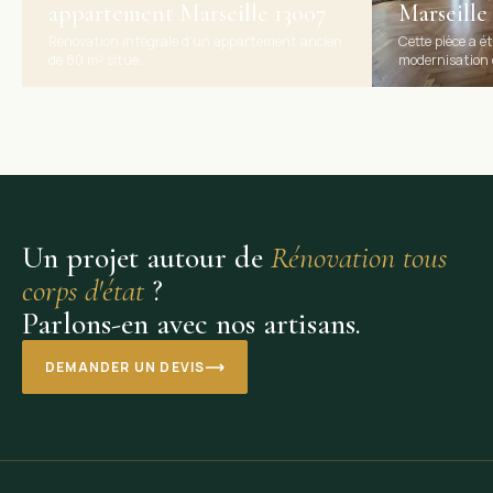
appartement Marseille 13007
Marseille
Rénovation intégrale d’un appartement ancien
Cette pièce a é
de 80 m² situé...
modernisation de
Un projet autour de
Rénovation tous
corps d'état
?
Parlons-en avec nos artisans.
DEMANDER UN DEVIS