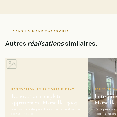
DANS LA MÊME CATÉGORIE
Autres
réalisations
similaires.
RÉNOVATION TOUS CORPS D'ÉTAT
RÉNOVATIO
Rénovation complète
Entrepris
appartement Marseille 13007
Marseille
Rénovation intégrale d’un appartement ancien
Cette pièce a é
de 80 m² situé...
modernisation de