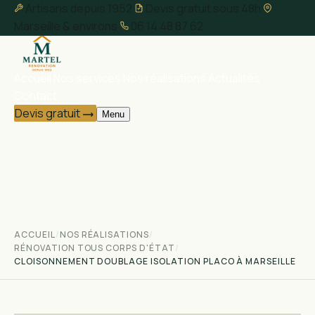
Artisans depuis 1952
Devis gratuit sous 48h
Marseille & environs
06 14 48 87 62
Accueil
Nos services
Nos réalisations
Actualités
Contact
Devis gratuit
Menu
ACCUEIL
/
NOS RÉALISATIONS
/
RÉNOVATION TOUS CORPS D'ÉTAT
/
CLOISONNEMENT DOUBLAGE ISOLATION PLACO À MARSEILLE